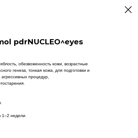
mol pdrNUCLEO^eyes
яблость, обезвоженность кожи, возрастные
ного генеза, тонкая кожа, для подготовки и
 агрессивных процедур,
отостарения.
.
 1–2 недели.