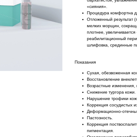
бархатистой, увлажненн
«сияния».
Процедура комфортна дл
Отложенный результат (
мелких морщин, сокраща
плотнее, увеличивается 
реабилитационный пери
шлифовка, срединные пи
Показания
Сухая, обезвоженная ко
Восстановление внеклет
Возрастные изменения,
Снижение тургора кожи.
Нарушение трофики кожи 
Коррекция сосудиcтых из
Деформационно-отечный
Пастозность.
Коррекция поствоспалит
пигментация.