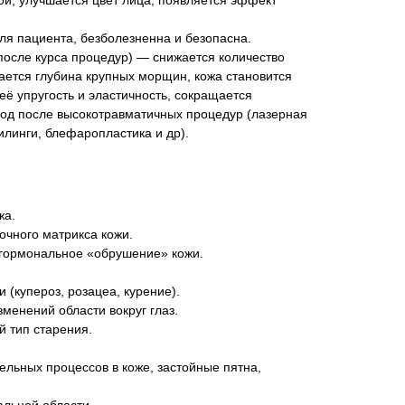
ой, улучшается цвет лица, появляется эффект
я пациента, безболезненна и безопасна.
после курса процедур) — снижается количество
ется глубина крупных морщин, кожа становится
её упругость и эластичность, сокращается
од после высокотравматичных процедур (лазерная
линги, блефаропластика и др).
жа.
очного матрикса кожи.
 гормональное «обрушение» кожи.
(купероз, розацеа, курение).
менений области вокруг глаз.
 тип старения.
ельных процессов в коже, застойные пятна,