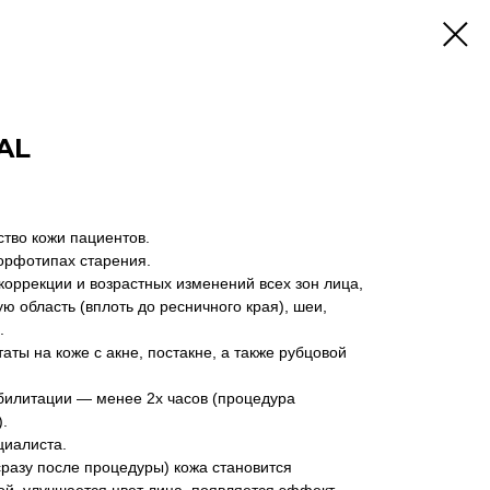
AL
тво кожи пациентов.
орфотипах старения.
коррекции и возрастных изменений всех зон лица,
 область (вплоть до ресничного края), шеи,
.
аты на коже с акне, постакне, а также рубцовой
билитации — менее 2х часов (процедура
.
циалиста.
сразу после процедуры) кожа становится