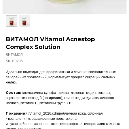
ВИТАМОЛ Vitamol Acnestop
Complex Solution
ВИТАМОЛ
SKU:
0205
Идеально подходит для профилактики и лечения воспалительных
себорейных проявлений, нормализует процесс секреции сальных
желез.
Состав:
глюкозамина сульфат, цинка глюконат, меди глюконат,
ацетил гексапептид-3 (аргирелин), трипептид меди, азелаиновая
кислота, витамин С, витамины группы В.
Показания:
Vitamol_2026.cdrпроблемная кожа, склонная
к воспалениям, расширенные поры, жирная
и сухая себорея, акне, постакне, гиперкератоз, гиперплазия сальных