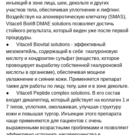
инъекций в зоне лица, шеи, декольте и других
участков тела, обеспечивая уплотнение и лифтинг.
Воздействуя на апоневротическую клетчатку (SMAS),
Vitacell Biolift DMAE solutions позволяет достичь
стойкого результата, который виден уже после первой
процедуры.
● Vitacell Biovital solutions - эффективный
мезококтейль, содержащий в себе гиалуроновую
кислоту и хондроитин сульфат (вещество, которое
провоцирует выработку собственной гиалуроновой
кислоты в организме), обеспечивая мощное
увлажнение и сияние кожи. Применяется препарат
также для работы по лицу, телу, шее и в зоне декольте.
● Vitacell Peptide complex solutions. В его состав
входит декапептид, который действует на коллаген 1 и
7 типов, уплотняя, омолаживая, улучшая структуру
кожи и повышая тургор. Инъекции этого препарата
чаще применяются для пациентов с очень
выраженными возрастными проблемами и позволяют
эффективно устранить несовершенства в